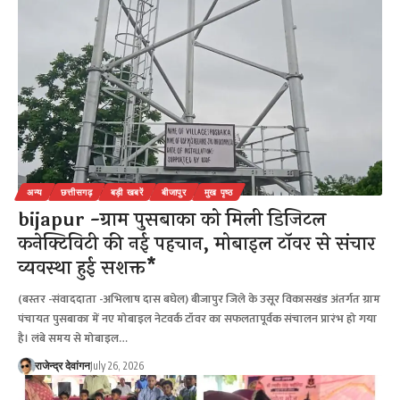
अन्य
छत्तीसगढ़
बड़ी खबरें
बीजापुर
मुख पृष्ठ
bijapur -ग्राम पुसबाका को मिली डिजिटल
कनेक्टिविटी की नई पहचान, मोबाइल टॉवर से संचार
व्यवस्था हुई सशक्त*
(बस्तर -संवाददाता -अभिलाष दास बघेल) बीजापुर जिले के उसूर विकासखंड अंतर्गत ग्राम
पंचायत पुसबाका में नए मोबाइल नेटवर्क टॉवर का सफलतापूर्वक संचालन प्रारंभ हो गया
है। लंबे समय से मोबाइल…
राजेन्द्र देवांगन
July 26, 2026