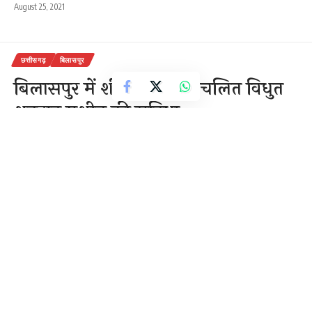
August 25, 2021
छत्तीसगढ़
बिलासपुर
बिलासपुर में शीघ्र शुरू होगी चलित विधुत
शवदाह मशीन की सुविधा
महापौर ने तीन मुक्तिधाम के लिए 50 लाख
का भेजा प्रस्ताव
2 Min Read
राजेन्द्र देवांगन
Last updated: September 24, 2020 3:13 pm
24-सितंबर, 2020