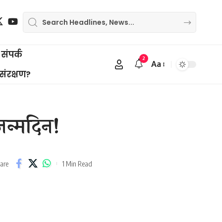
संपर्क
2
Aa
Font
 संरक्षण?
Resizer
 जन्मदिन!
1 Min Read
are