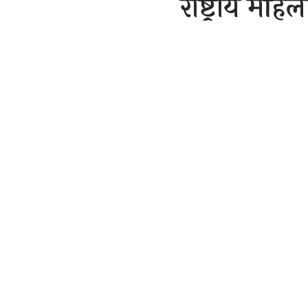
राष्ट्रीय महि
नन्दनी,
रीता बरसैया
जिलाध्यक्ष क
राजेन्द्र देवांगन
Last updated: Septem
21-सितंबर,
SHARE
हरीश
माड़वा क
बिलासपुर-(सव
नन्दनी एवं जिल