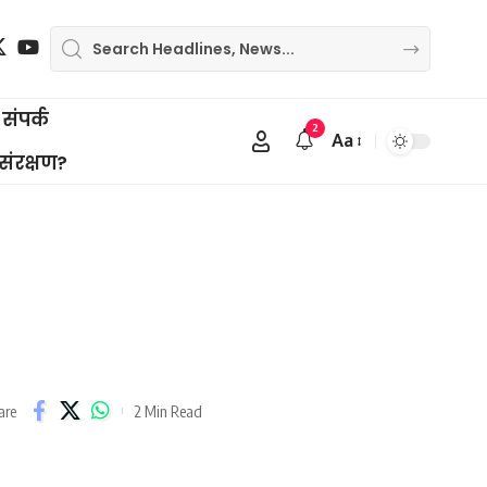
संपर्क
2
Aa
Font
 संरक्षण?
Resizer
2 Min Read
are