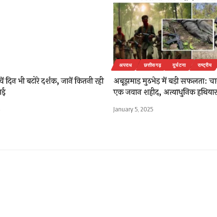
अपराध
छत्तीसगढ़
दुर्घटना
राष्ट्रीय
6वें दिन भी बटोरे दर्शक, जानें कितनी रही
अबूझमाड़ मुठभेड़ में बड़ी सफलता: चा
ाई
एक जवान शहीद, अत्याधुनिक हथियार
January 5, 2025
र्व मंत्री अमर अग्रवाल ने आज न
 की इमलीपारा स्थित केशरवान