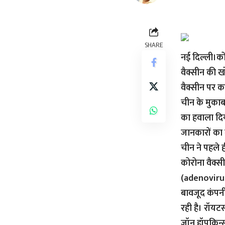
SHARE
नई दिल्ली।को
वैक्सीन की खो
वैक्सीन पर क
चीन के मुकाब
का हवाला दि
जानकारों का
चीन ने पहले 
कोरोना वैक्स
(adenovirus)
बावजूद कंपनी 
रही है। रॉयट
जॉन हॉपकिन्स