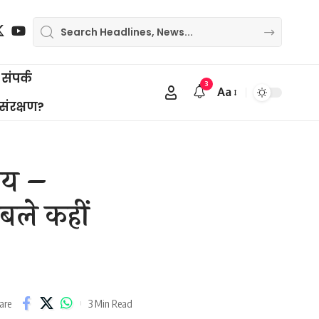
संपर्क
3
Aa
Font
 संरक्षण?
Resizer
ाय –
बले कहीं
3 Min Read
are