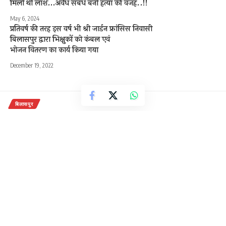
मिली थी लाश…अवैध संबंध बनी हत्या की वजह..!!
May 6, 2024
प्रतिवर्ष की तरह इस वर्ष भी श्री जार्डन फ्रांसिस निवासी
बिलासपुर द्वारा भिक्षुकों को कंबल एवं
भोजन वितरण का कार्य किया गया
December 19, 2022
बिलासपुर
किसान अपने फसल बेचने में आ रही
समस्या से परेशान है या उसे अन्य मदद की
जरूरत है तो 112 नंबर डायल कर वे अपनी
समस्या बता सकते हैं। उनकी समस्याओं
का त्वरित निराकरण किया जायेगा
1 Min Read