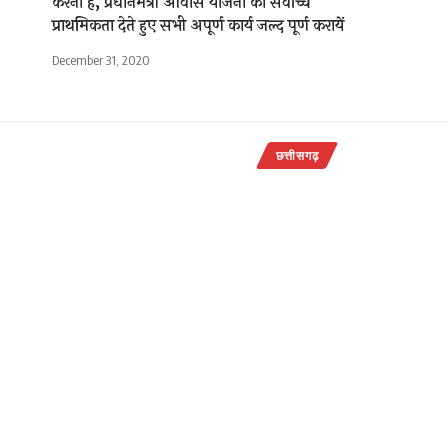
करना है, प्रधानमंत्री आवास योजना को सर्वोच्च
प्राथमिकता देते हुए सभी अपूर्ण कार्य जल्द पूर्ण करायें
December 31, 2020
छत्तीसगढ़
मुंगेली में 
लगा बाजार
राजेन्द्र देवांगन
Last updated: Decemb
बिलासपुर। कि