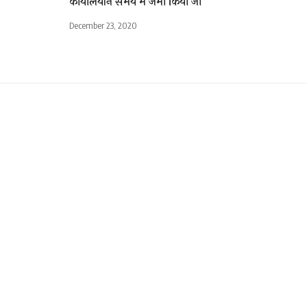
कार्यालयीन समय में जमा किया जा
December 23, 2020
ुलजार होने
4 Min Read
are
िक । समर्थन को लेकर 1