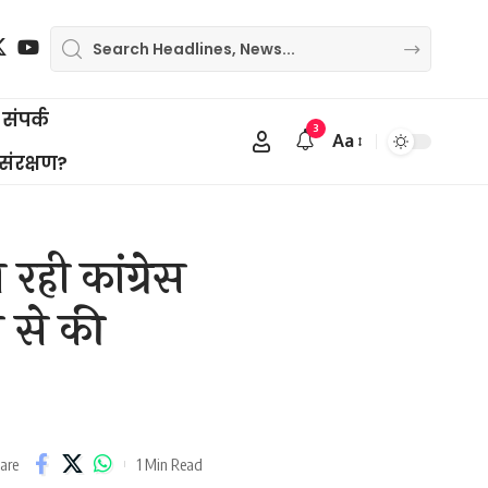
संपर्क
3
Aa
Font
 संरक्षण?
Resizer
 रही कांग्रेस
ो से की
1 Min Read
are