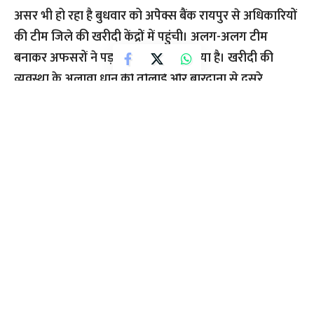
असर भी हो रहा है बुधवार को अपेेक्स बैंक रायपुर से अधिकारियों
की टीम जिले की खरीदी केंद्रों में पहुंची। अलग-अलग टीम
बनाकर अफसरों ने पड़ताल करना शुरू किया है। खरीदी की
व्यवस्था के अलावा धान की तौलाई और बारदाना से दूसरे
बारदाना में धान पलटने के एवज में हमालों द्वारा किसानों से राशि
ली जा रही है। शासन की नजरों में यह अवैध वसूली है। खरीदी
केंद्रों में किसानों के धान की तौलाई और उसके बाद एक से दूसरे
बारदाना में धान को पलटने के लिए हमालों को अलग से राशि दी
जा रही है। खरीदी केंद्र प्रभारी द्वारा अपनी अलग व्यवस्था चलाई
जा रही है। यहां किसानों से धान तौलाई और पलटाई के नाम पर
प्रति तौल अलग से शुल्क तय कर दिया है। किसान मजबूरी में
शुल्क दे रहे है। शुल्क ना देने पर या तो किसानों का धान तौल नहीं
किया जा रहा है या फिर किसानों का नाम वेटिंग में डाल दिया
जाता