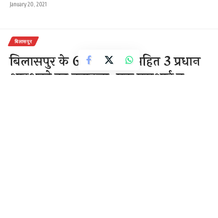
January 20, 2021
बिलासपुर
बिलासपुर के 6 कॉन्स्टेबल सहित 3 प्रधान
आरक्षको का तबादला, एक एसआई व
एएस आई भी इधर से उधर ……देखे सूची
0 Min Read
राजेन्द्र देवांगन
Last updated: December 2, 2020 9:04 am
जिले में पुलिस विभाग में आंशिक फेरबदल किया
बिलासपुर ।
गया है. पुलिस अधीक्षक प्रशांत अग्रवाल ने 6 कॉन्स्टेबल, 3 हेड
कॉन्स्टेबल एक SI और एक ASI का ट्रांसफर किया है. एक