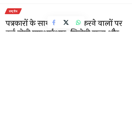
राष्ट्रीय
पत्रकारों के साथ बदसलूकी करने वालों पर
दर्ज होगी एफआईआर, मिलेगी सजा और
देना होगा जुर्माना।
4 Min Read
राजेन्द्र देवांगन
Last updated: November 22, 2020 11:52 am
लखनऊ 22 नवम्बर। पत्रकारों के साथ बदसलूकी करने वालों पर
दर्ज होगी एफआईआर, मिलेगी सजा और देना होगा जुर्माना।
इलाहाबाद हाईकोर्ट की टिप्पणी के बाद पीएम और सीएम का
भी ऐलान आया है। सामने पत्रकारों से अभद्रता करने वालों पर