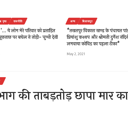
ख पृष्ठ
राजनीति
अन्य
बिलासपुर
ये लोग मेरे परिवार को प्रताड़ित
*तखतपुर विकास खण्ड के पंचायत पांड 
े पूछताछ पर बघेल ने तोड़ी- चुप्पी देखें
प्रियांशु कश्यप और श्रीमती दुर्गेश नंद
लगवाया कोविड का पहला टीका*
May 2, 2021
र
ाग की ताबड़तोड़ छापा मार कार्
ारोबारियों में मचा हड़कंप!