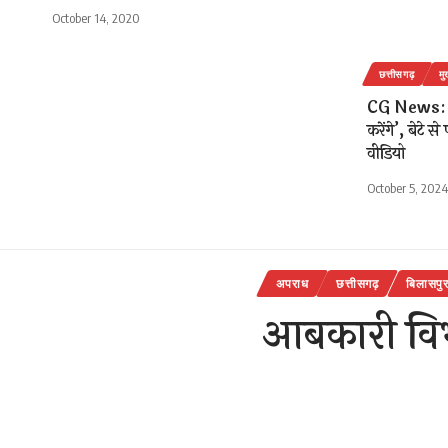
October 14, 2020
छत्तीसगढ़
मु
CG News: ‘… 
करेंगे’, बेटे स
वीडियो
October 5, 2024
अपराध
छत्तीसगढ़
बिलासपु
आबकारी विभ
अवैध शराब क
राजेन्द्र देवांगन