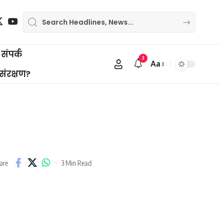
संपर्क
3
Aa
Font
 संरक्षण?
Resizer
3 Min Read
are