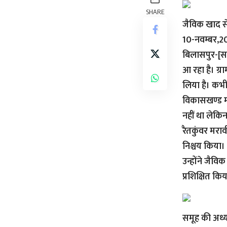
SHARE
जैविक खाद स
10-नवम्बर,2
बिलासपुर-[सव
आ रहा है। ग
लिया है। कभी
विकासखण्ड मस
नहीं था लेकि
रैतकुंवर मर
निश्चय किया।
उन्होंने जैवि
प्रशिक्षित कि
समूह की अध्यक