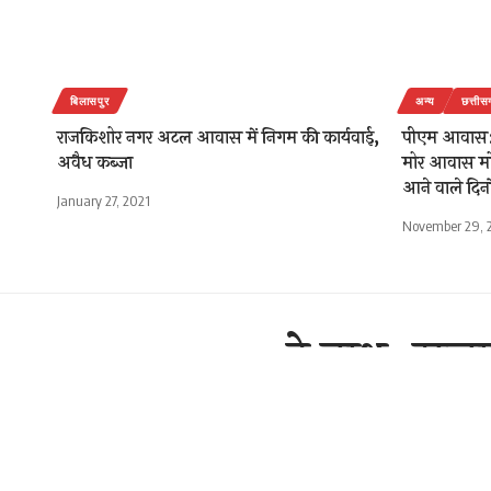
बिलासपुर
अन्य
छत्तीस
राजकिशोर नगर अटल आवास में निगम की कार्यवाई,
पीएम आवास: 
अवैध कब्जा
मोर आवास मोर
आने वाले दिनो
January 27, 2021
November 29, 
हे नाथ, सला
जनादेश
राजेन्द्र देवांगन