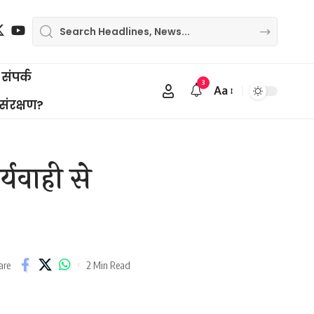
संपर्क
3
Aa
Font
 संरक्षण?
Resizer
यवाही से
2 Min Read
are