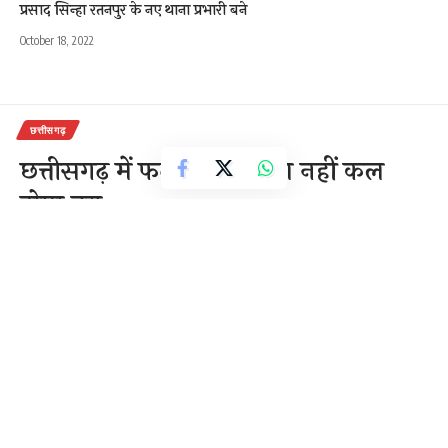
प्रसाद सिन्हा रतनपुर के नए थाना प्रभारी बने
October 18, 2022
छत्तीसगढ़
छत्तीसगढ़ में फटाखे जलेंगे या नहीं कल
होगा तय
2 Min Read
राजेन्द्र देवांगन
Last updated: November 8, 2020 7:59 am
बिलासपुर। छह दिनों के बाद दीपावली है। पटाखों के बाजार न
केवल सज चुके हैं, बल्कि लोगों ने खरीदना भी शुरू कर दिया है।
मगर, ऐन वक्त पर पटाखा जलाने को लेकर संशय की स्थिति