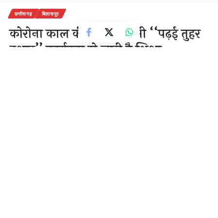
छत्तीसगढ़
बिलासपुर
कोरोना काल की चुनौती में भी ‘‘पढ़ई तुहर
दुआर’’ कार्यक्रम से जारी है शिक्षा
3 Min Read
राजेन्द्र देवांगन
Last updated: November 3, 2020 3:48 pm
बच्चों को शिक्षा से जोड़े रखने के लिए शिक्षकों द्वारा सराहनीय
पहल!
03,नवंबर,2020
बिलासपुर-[सवितर्क न्यूज़]
कोरोनाकाल की चुनौती के बीच बच्चों