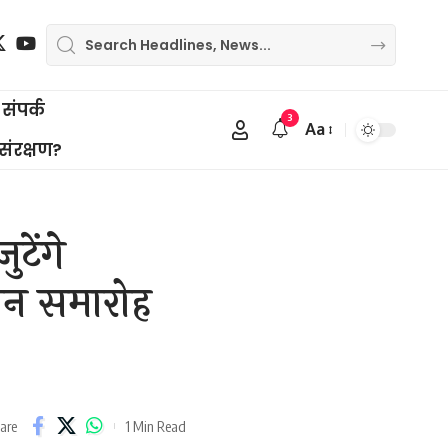
संपर्क
3
Aa
Font
 संरक्षण?
Resizer
टेंगे
लन समारोह
1 Min Read
are