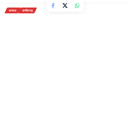
अपराध
छत्तीसगढ़
डेढ़ साल बाद दुष्कर्म का आरोपी युवक
गिरफ्तार!
3 Min Read
राजेन्द्र देवांगन
Last updated: October 30, 2020 3:19 pm
30-अक्टूबर,2020
कोरबा-{सवितर्क न्यूज़}
पड़ोसी युवक महिला के घर आने-जाने के
दौरान नाजायज़ फायदा उठाकर उसकी नाबालिग बेटी के साथ
दुष्कृत्य का आरोपी डेढ़ साल से अज्ञात रहा। नाम का खुलासा
होते ही इस आरोपी को बाल्को पुलिस ने चंद घंटे के भीतर धर