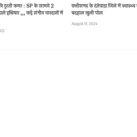
 टूटती कमर : SP के सामने 2
छत्तीसगढ़ के दंतेवाड़ा जिले में स्वास्थ
ाले हथियार ,,, कई संगीन वारदातों में
बदहाल खुली पोल
August 31, 2024
022
 भगा कर दैहिक शोषण करने व
रकंडा पुलिस की कार्यवाही
Sh
r 30, 2020 11:32 am