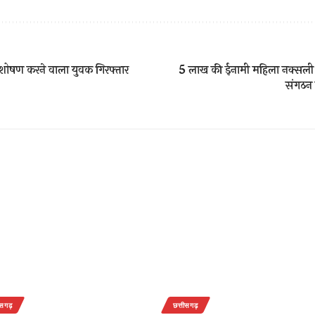
शोषण करने वाला युवक गिरफ्तार
5 लाख की ईनामी महिला नक्सली 
संगठन म
ीसगढ़
छत्तीसगढ़