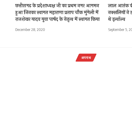
छत्तीसगढ़ के प्रदेशाध्यक्ष जी का प्रथम नगर आगमन
लाल आतंक की
हुआ जिनका स्वागत महाराणा प्रताप चौक मुंगेली में
नक्सलियों ने ड
राजशेखर यादव युवा पार्षद के नेतृत्व में स्वागत किया
थे इन्वॉल्व
December 28, 2020
September 5, 2
अपराध
नाबालिक को
गिरफ्तार ,स
राजेन्द्र देवांगन
Last updated: Octobe