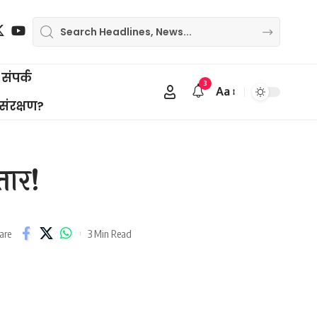
संपर्क
3
Aa
Font
 संरक्षण?
Resizer
तार!
3 Min Read
are