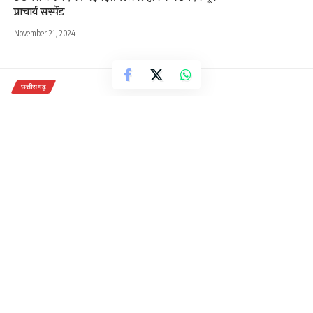
प्राचार्य सस्पेंड
November 21, 2024
छत्तीसगढ़
Breaking: अशोक कुमार धृतलहरे
विधानसभा अध्यक्ष डॉ. महंत के निज सचिव
नियुक्त,आदेश जारी
1 Min Read
राजेन्द्र देवांगन
Last updated: October 22, 2020 12:39 pm