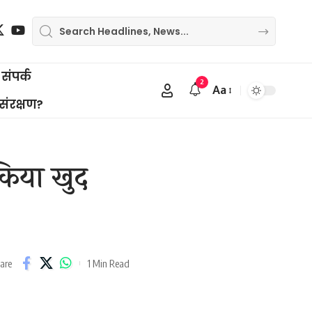
संपर्क
2
Aa
Font
 संरक्षण?
Resizer
 किया खुद
1 Min Read
are