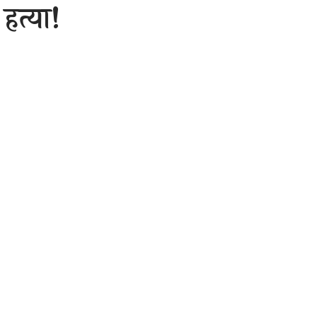
 हत्या!
1 Min Read
are
रेलवे में गेटकीपर के पद
र हथियार से हमला कर
 के आला अधिकारी दलबल
ं जुटी हुई है कि आखिर
सनी फैल गई है और रेलवे