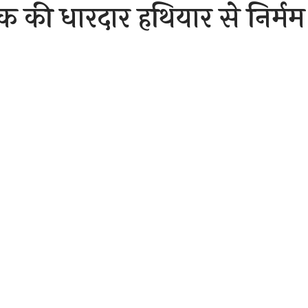
युवक की धारदार हथियार से निर्मम
Sh
r 19, 2020 7:47 am
ात से क्षेत्र में फैली सनसनी
पुलिस जाँच में जुटी!
2020
र्क न्यूज़)
उरगा थाना क्षेत्र अंतर्गत निवास करने वाले हरीश नामक युवक 
जो रात्रि कालीन ड्यूटी पर गया हुआ था जिसकी अज्ञात लोगों ने धारदा
कर दी है जो रात को पुलिस को इस हत्या की सूचना मिलने पर पुलिस
ग की टीम भी मौके पर पहुंच गई है और पुलिस आरोपियों की खोजबीन मे
र्मी की हत्या की है बताया जाता है कि हत्या की वारदात से क्षेत्र में सन