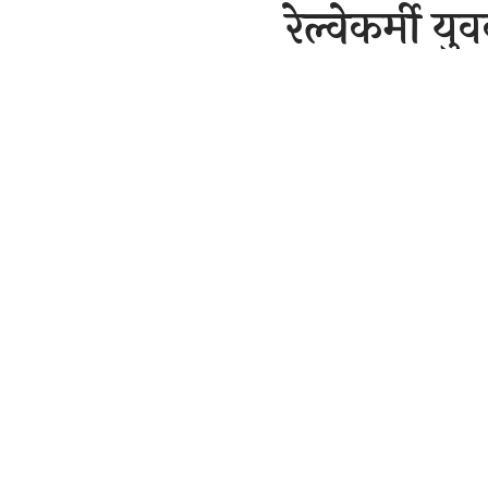
रेल्वेकर्मी 
राजेन्द्र देवांगन
Last updated: Octobe
SHARE
हत्या की वारद
19-अक्टूबर,
कोरबा-( सवित
पर पदस्थ था 
उसकी हत्या 
सहित खोजी डॉ
किसने रेलवे क