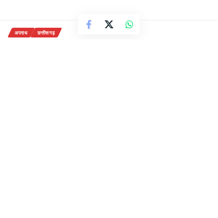
अपराध
छत्तीसगढ़
मामूली विवाद पर दो महिलाओं की निर्मम
हत्या एक अन्य घायल
नाली बनाने के नाम पर हुआ विवाद युवक
ने किया हमला
2 Min Read
राजेन्द्र देवांगन
Last updated: September 27, 2020 12:06 pm
27-सितंबर,2020
रायगढ़-{सवितर्क न्यूज़}
बीते दिनों लॉकडाउन के दौरान रायगढ़