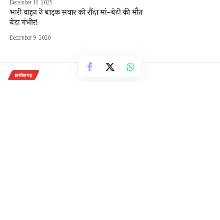
December 16, 2025
भारी वाहन ने बाइक सवार को रौंदा मां-बेटी की मौत
बेटा गंभीर!
December 9, 2020
छत्तीसगढ़
कोरोना संक्रमण के फैलाव को रोकने के
लिए कलेक्टर के निर्देश निर्देश पर ताबड़तोड़
कार्रवाई…
2 Min Read
राजेन्द्र देवांगन
Last updated: September 27, 2020 11:41 am