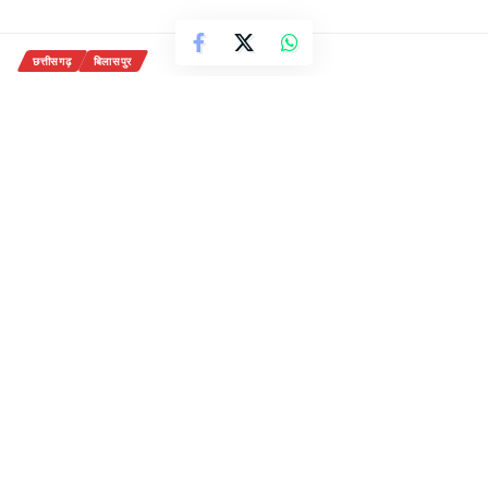
छत्तीसगढ़
बिलासपुर
कोविड अस्पताल में मिला नया जीवन
कोरोना से जंग जीत कर आई श्रीमती
पियाली घटक की आप बीती
2 Min Read
राजेन्द्र देवांगन
Last updated: September 26, 2020 2:16 pm
26-सितंबर,2020
बिलासपुर-{सवितर्क न्यूज़}
कोविड अस्पताल से मुझे नया जीवन
मिला है। वहां के डॉक्टर्स किसी देवदूत से कम नहीं हैं। यह कहना