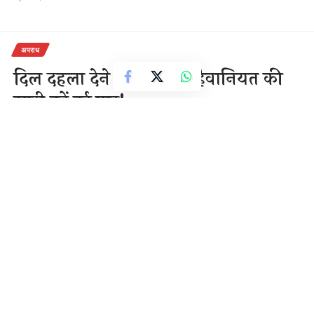
अपराध
दिल दहला देने वाली घटना हैवानियत की
सारी हदें हुई पार!
1 Min Read
राजेन्द्र देवांगन
Last updated: December 10, 2020 9:17 am
पति के सामने महिला के साथ 17 लोगो ने किया दुष्कर्म!
10-दिसंबर,2020
झारखंड-{सवितर्क न्यूज़}