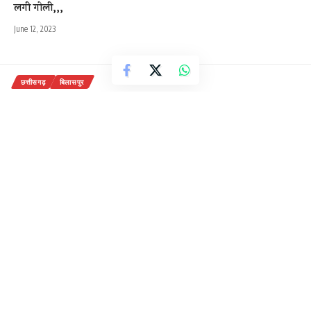
लगी गोली,,,
June 12, 2023
छत्तीसगढ़
बिलासपुर
भारी वाहन ने बाइक सवार को रौंदा मां-बेटी
की मौत बेटा गंभीर!
1 Min Read
राजेन्द्र देवांगन
Last updated: December 9, 2020 2:34 pm
भयानक हादसे में घटना स्थल पर ही माँ बेटी की मौत से मचा