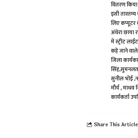
वितरण किया ।
इसी तारतम्य म
लिए कप्यूटर 
अंधेरा छाया 
में स्ट्रीट ल
कहे जाने वाले
जिला कार्यकार
सिंह,सुमनलता 
सुनील भोई ,नन
मौर्य , माध
कार्यकर्ता उपस
Share This Article