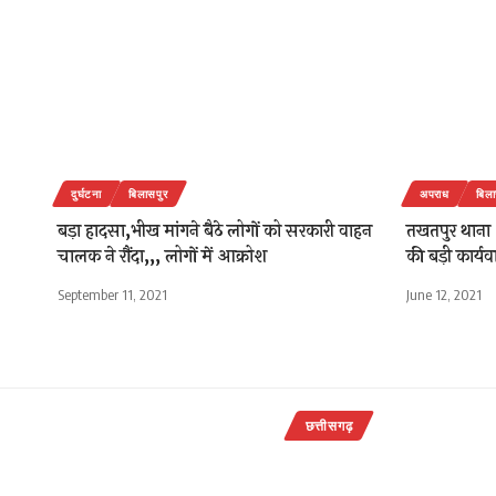
दुर्घटना
बिलासपुर
अपराध
बिला
बड़ा हादसा,भीख मांगने बैठे लोगों को सरकारी वाहन
तखतपुर थाना क्
चालक ने रौंदा,,, लोगों में आक्रोश
की बड़ी कार्य
September 11, 2021
June 12, 2021
छत्तीसगढ़
बिलासपुर-सु