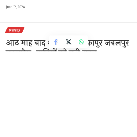
June 12, 2024
बिलासपुर
आठ माह बाद शुरू हुई अम्बिकापुर जबलपुर
एक्सप्रेस, यात्रियों को बड़ी राहत
1 Min Read
राजेन्द्र देवांगन
Last updated: December 6, 2020 5:41 am
बिलासपुर :आठ महीने के लंबे इंतजार के बाद अंबिकापुर जबलपुर
एक्सप्रेस ट्रेन का संचालन रविवार सुबह शुरू हो गया। इससे पहले
मदनमहल, जबलपुर से रवाना होकर यह ट्रेन देर रात अंबिकापुर
पहुंची थी। इस ट्रेन का संचालन शुरू होने से सरगुजा संभाग सहित