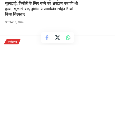
सुलझाई, फिरौती के लिए बच्चे का अपहरण कर की थी
हत्या, खुलासे बाद पुलिस ने नाबालिग सहित 2 को
किया गिरफ्तार
October 9, 2024
छत्तीसगढ़
गुरुघासीदास जयंती कार्यक्रम गुरुपर्व मेले
के आयोजन अवसर पर 18 दिसम्बर को
कार्यक्रम के मुख्यमंत्री भूपेश बघेल अतिथि
होंगे।
2 Min Read
राजेन्द्र देवांगन
Last updated: December 5, 2020 6:34 pm