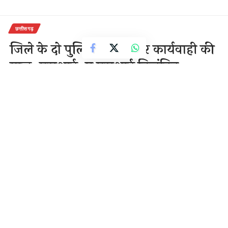
छत्तीसगढ़
जिले के दो पुलिस कर्मियों पर कार्यवाही की
गाज, एसआई, ए एसआई निलंबित
1 Min Read
राजेन्द्र देवांगन
Last updated: December 1, 2020 8:02 am
रायपुर: कोटा थाना क्षेत्र में पिछले कई दिनों से अवैध लकड़ी
कटाई की शिकायत मिल रही थी पर कोटा पुलिस कान में रुई
डालें बैठी थी, जिससे लकड़ी तस्करों के हौसले काफी बुलंद हो
गए थे, लकड़ी तस्कर बिना किसी खौफ के धड़ल्ले से पेड़ों की बलि
दे रहे थे, वही जब थाने के एसआई और एएसआई को लकड़ी