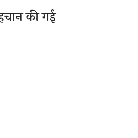
पहचान की गई
इलाज के
1 Min Read
are
िक 186 रायपुर जिले है