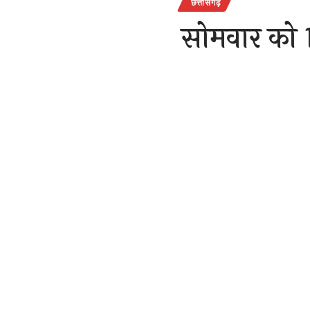
छत्तीसगढ़
सोमवार को 
है इसमें सब
दौरान 18 लो
राजेन्द्र देवांगन
Last updated: Decemb
छत्तीसगढ़ सो
इलाज के दौरा
SHARE