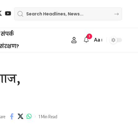
संपर्क
3
Aa
Font
 संरक्षण?
Resizer
 गाज,
1 Min Read
are