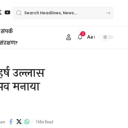
संपर्क
3
Aa
Font
 संरक्षण?
Resizer
र्ष उल्लास
्सव मनाया
1 Min Read
are