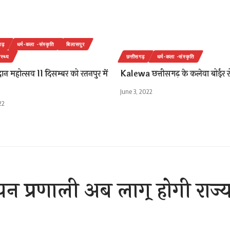
गढ़
धर्म-कला -संस्कृति
बिलासपुर
ास्थ्य
छत्तीसगढ़
धर्म-कला -संस्कृति
 दान महोत्सव 11 दिसम्बर को रतनपुर में
Kalewa छत्तीसगढ़ के कलेवा बोईर र
June 3, 2022
22
जीयन प्रणाली अब लागू होगी राज
विभागों, निकायों, मण्डलों और बो