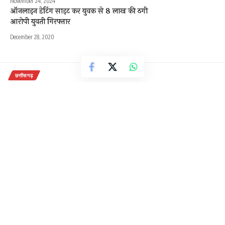
November 24, 2024
ऑनलाइन डेटिंग साइट कर युवक से 8 लाख की ठगी
आरोपी युवती गिरफ्तार
December 28, 2020
छत्तीसगढ़
मानव तस्करी में गिरफ्तारी के बाद गंगा
भाजपा से निष्काषित!
2 Min Read
राजेन्द्र देवांगन
Last updated: November 27, 2020 2:32 pm