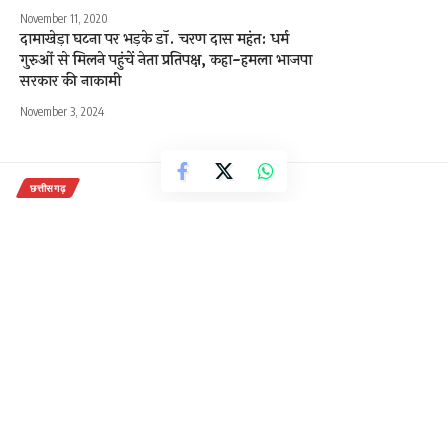
November 11, 2020
दामाखेड़ा घटना पर भड़के डॉ. चरण दास महंत: धर्म
गुरुओं से मिलने पहुंचें नेता प्रतिपक्ष, कहा-हमला भाजपा
सरकार की नाकामी
November 3, 2024
छत्तीसगढ़
नरवा विकास योजना से मिली तरक्की की
नई राह
2 Min Read
राजेन्द्र देवांगन
Last updated: November 27, 2020 2:28 pm