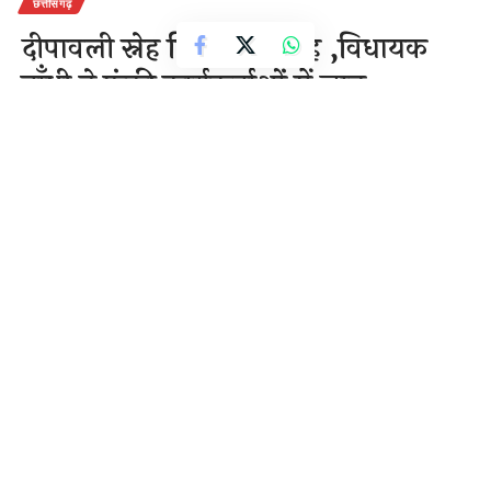
छत्तीसगढ़
दीपावली स्नेह मिलन समारोह ,विधायक
बाँधी ने फूंकी कार्यकर्ताओं में जान
2 Min Read
राजेन्द्र देवांगन
Last updated: November 24, 2020 10:20 am
बिलासपुर/मस्तूरी रविवार को मस्तूरी विधानसभा के जोन्धरा के
केडिया हाउस (नर्सरी)में भाजपा कार्यकर्ताओं की ओर से
दीपावली स्नेह मिलन समारोह हुआ। जिसमें मुख्य अतिथि मस्तूरी
विधायक डॉ कृष्णमूर्ति बाँधी व बिलासपुर लोकसभा के लोकप्रिय
सांसद अरुण साव ने शिरकत की कार्यक्रम में भाजपा