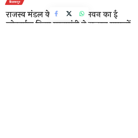
बिलासपुर
राजस्व मंडल के नव निर्मित भवन का ई
लोकार्पण किया मुख्यमंत्री ने राजस्व मामलों
का शीघ्रता से होगा निपटारा – श्री भूपेश
बघेल
3 Min Read
राजेन्द्र देवांगन
Last updated: November 21, 2020 3:45 pm
बिलासपुर ।मुख्यमंत्री श्री भूपेश बघेल ने आज जिले में 6 करोड 11 लाख की लागत से नव
निर्मित छत्तीसगढ़ राजस्व मंडल भवन का वीडियों काॅन्फ्रेंसिंग के माध्यम से लोकार्पण किया।
इस अवसर पर मुख्यमंत्री श्री भूपेश बघेल ने कहा कि अब राजस्व मामलों का निपटारा