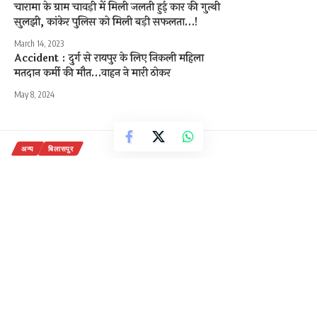
चारामा के ग्राम चावड़ी में मिली जलती हुई कार की गुत्थी
सुलझी, कांकेर पुलिस को मिली बड़ी सफलता…!
March 14, 2023
Accident : दुर्ग से रायपुर के लिए निकली महिला
मतदान कर्मी की मौत…वाहन ने मारी ठोकर
May 8, 2024
अन्य
बिलासपुर
बिलासपुर वासियों के लिए खुशखबरी,…
आखिरकार रंग लाई नगर विधायक की
मेहनत,,, पढ़ें पूरी
2 Min Read
राजेन्द्र देवांगन
Last updated: January 18, 2022 1:30 pm