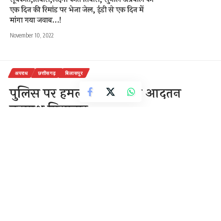
एक दिन की रिमांड पर भेजा जेल, ईडी से एक दिन में
मांगा गया जवाब…!
November 10, 2022
अपराध
छत्तीसगढ़
बिलासपुर
पुलिस पर हमला करने वाला आदतन
बदमाश गिरफ्तार
आरक्षक पर हमला कर फाड़ी थी वर्दी
आरोपी जमानत पर छूट कर आया था
2 Min Read
राजेन्द्र देवांगन
Last updated: October 4, 2020 2:04 pm