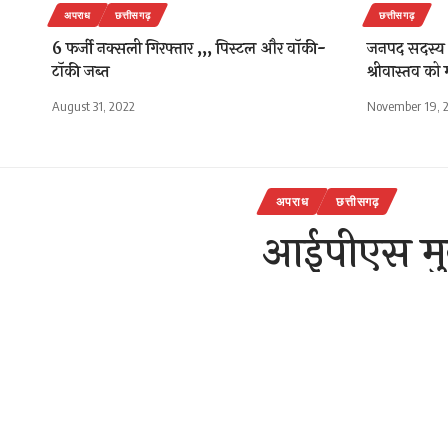
अपराध
छत्तीसगढ़
छत्तीसगढ़
6 फर्जी नक्सली गिरफ्तार ,,, पिस्टल और वॉकी-
जनपद सदस्य प
टॉकी जब्त
श्रीवास्तव को 
August 31, 2022
November 19, 
अपराध
छत्तीसगढ़
आईपीएस मुके
,दर्जनभर धा
राजेन्द्र देवांगन
Last updated: Novem