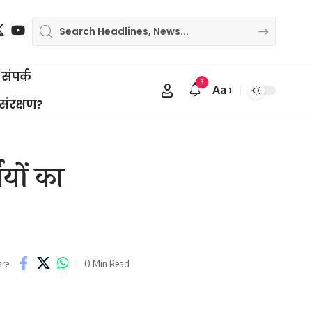
संपर्क
3
Aa
Font
 संरक्षण?
Resizer
ियों का
0 Min Read
are