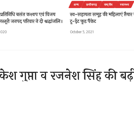
अन्य
छत्तीसगढ़
राष्ट्रीय
स्वास्थ्य
्रतिनिधि बसंत कश्यप एवं विजय
स्व-सहायता समूह की महिलाएं तैयार क
मस्तूरी जनपद परिवार ने दी श्रद्धांजलि।
टू-ईट फूड पैकेट
2020
October 5, 2021
श गुप्ता व रजनेश सिंह की बढ़
राओं के तहत अपराध दर्ज
Sh
ber 9, 2020 9:07 am