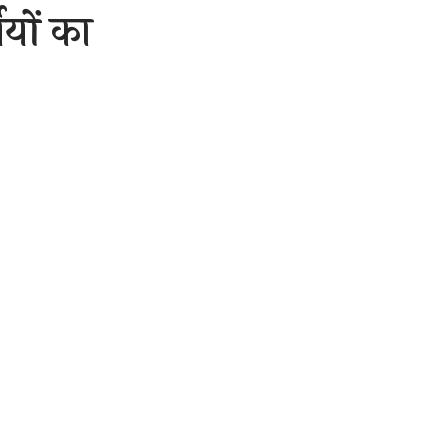
ियों का
0 Min Read
are
सनिक दृष्टिकोण से अस्थायी