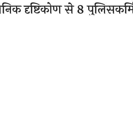
ासनिक दृष्टिकोण से 8 पुलिसकर्म
 सूची
Sh
er 9, 2020 10:53 am
ली जिले के पुलिस अधीक्षक ने थाना ,चौकी और शाखा में आठ पुलिस कर्मियों को प्रशा
थापना दी है।