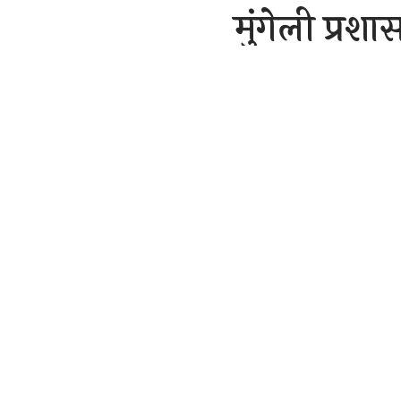
मुंगेली प्रश
तबादला देखे
राजेन्द्र देवांगन
Last updated: Novemb
मुंगेली। मुंगे
SHARE
रूप से नई पदस्