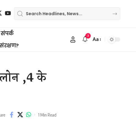
संपर्क
3
Aa
Font
 संरक्षण?
Resizer
 लोन ,4 के
1 Min Read
are