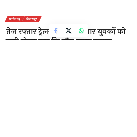
छत्तीसगढ़
बिलासपुर
तेज रफ्तार ट्रेलर ने बाइक सवार युवकों को
मारी ठोकर एक कि मौत दूसरा घायल
1 Min Read
राजेन्द्र देवांगन
Last updated: November 4, 2020 1:45 pm
04-अक्टूबर,2020
बिलासपुर-[सवितर्क न्यूज़]
बुधवार सुबह ट्रेलर की टक्कर से
बाइक सवार युवक की मौत हो गई। जबकि उसका साथी गंभीर