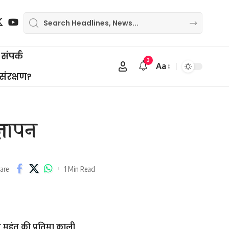
संपर्क
3
Aa
Font
 संरक्षण?
Resizer
्ञापन
1 Min Read
are
 महंत की प्रतिमा काली