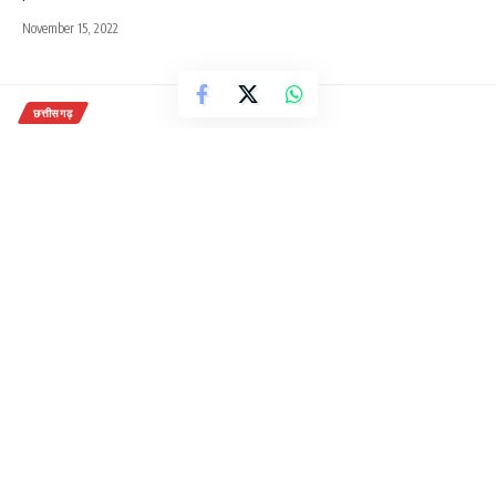
November 15, 2022
छत्तीसगढ़
मिलावटी व नकली मिठाई बेची तो खैर नही,
हुआ उड़न दस्ते का गठन
2 Min Read
राजेन्द्र देवांगन
Last updated: October 30, 2020 9:50 am
बिलासपुर.
त्योहार के मौसम में मिलावटी व नकली मिठाइयों
(Adulterated and Fake sweets) के कारोबार पर नकेल कसने के
लिए स्वास्थ्य विभाग (Health Department) ने उड़नदस्ते का गठन
किया है. ये दस्ता मिठाइयों की दुकानों पर छापेमारी की कार्रवाई में जुटे
हुए हैं. मिठाइयों के सैम्पल लेकर जांच के लिए भेजे जा रहे हैं. दस्ता के