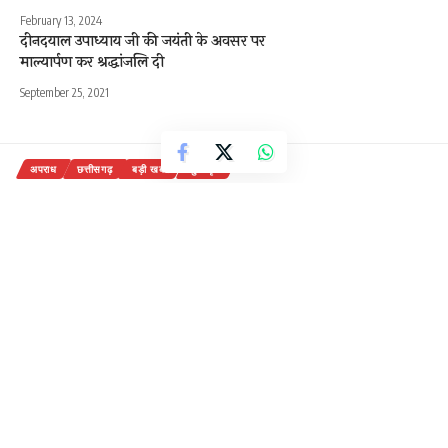
February 13, 2024
दीनदयाल उपाध्याय जी की जयंती के अवसर पर
माल्यार्पण कर श्रद्धांजलि दी
September 25, 2021
अपराध
छत्तीसगढ़
बड़ी खबरें
मुख पृष्ठ
चारामा में दुकानों और मकानों में चोरी करने
वाले गिरोह का पर्दाफाश, 4 आरोपी और
एक नाबालिग पकड़े गए
3 Min Read
राजेन्द्र देवांगन
Last updated: July 6, 2026 7:51 am