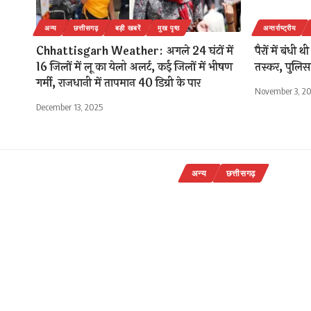
अन्य
छत्तीसगढ़
बड़ी खबरें
मुख पृष्ठ
अन्तर्राष्ट्रीय
Chhattisgarh Weather: अगले 24 घंटों में
पैरों में बंधी
16 जिलों में लू का येलो अलर्ट, कई जिलों में भीषण
तस्कर, पुलिस 
गर्मी, राजधानी में तापमान 40 डिग्री के पार
November 3, 2
December 13, 2025
अन्य
छत्तीसगढ़
पारख मल्टीस्
साथ “हरियर म
वर्ष का शुभा
संरक्षण का स