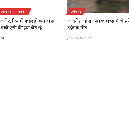
छत्तीसगढ़
राष्ट्रीय
छत्तीसगढ़
 थी जंजीर, फिर भी फरार हो गया गांजा
जांजगीर-चांपा : सड़क हादसे में दो सग
वाले एसी की हवा लेते रहे
दर्दनाक मौत
024
January 5, 2025
पेशलिटी हॉस्पिटल में 40 पौधों
ुंगेली-सुघ्घर मुंगेली” अभियान
रंभ, स्टार्स ऑफ टुमॉरो ने दिया 
ंदेश, 9 वर्षों में 8,000 से अ