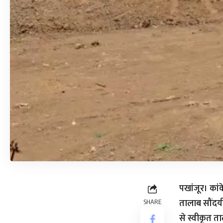
पखांजूर। कांके
तालाब सौंदर्
SHARE
से स्वीकृत ता