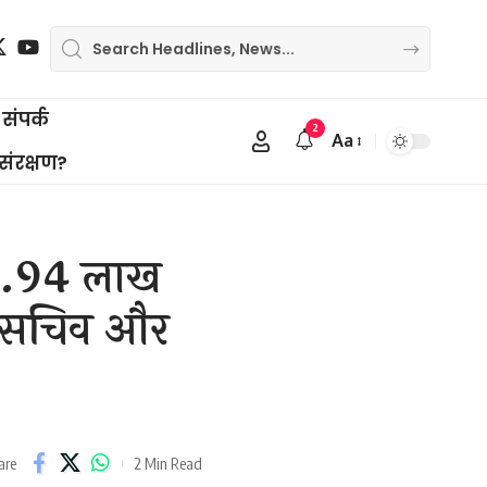
संपर्क
2
Aa
Font
 संरक्षण?
Resizer
: 2.94 लाख
च-सचिव और
2 Min Read
are