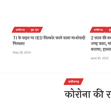
छत्तीसगढ़
मुख पृष्ठ
छत्तीसगढ़
दु
TI के वाहन पर IED विस्फोट करने वाला माओवादी
2 साल की बच्च
गिरफ्तार
जगह काटा, मां
बचाया; हालत 
May 28, 2024
June 30, 2022
छत्तीसगढ़
कोरोना की रफ
नए संक्रमित