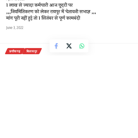
1 लाख से ज्यादा कर्मचारी आज छुट्‌टी पर
,,,नियमितिकरण को लेकर रायपुर में चेतावनी सभाज्ञ ,,,
मांग पूरी नहीं हुई तो 1 सितंबर से पूर्ण कामबंदी
June 3, 2022
छत्तीसगढ़
बिलासपुर
नाबालिक बच्ची से अनाचार की कोशिश…
2 Min Read
राजेन्द्र देवांगन
Last updated: October 17, 2020 10:51 am
बर्तन साफ कराने के बहाने घर ले गया था आरोपी!