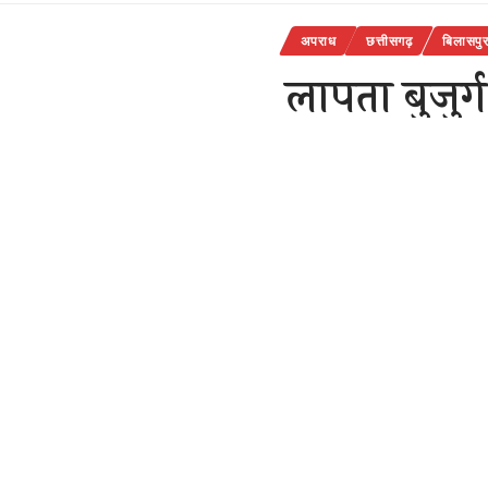
अपराध
छत्तीसगढ़
बिलासपु
लापता बुजुर
7 महीनो से 
राजेन्द्र देवांगन
Last updated: Octobe
09-अक्टूबर
SHARE
बिलासपुर-
{सवितर्क न्यू
क्षेत्र में रहन