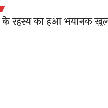
र
्ग के रहस्य का हुआ भयानक खु
बाड़ी में दफन थी लापता वृद्ध क
Sh
r 9, 2020 10:55 am
,2020
ज़}
पुलिस ने एक अनसुलझे मामले को सुलझाने में बड़ी सफलता हासिल क
े वाले व्यक्ति के लापता होने ही रिपोर्ट परिजनों ने दर्ज कराई थी तो वही दूसरे 