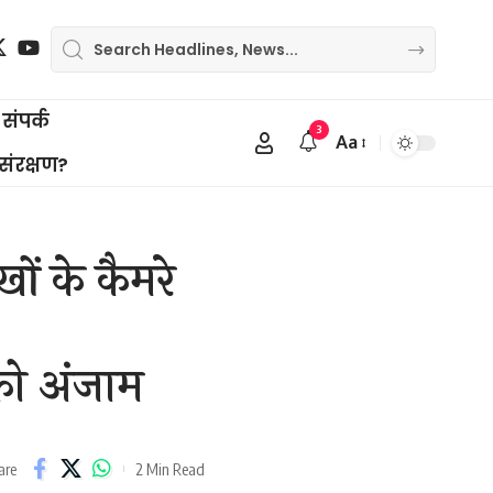
संपर्क
3
Aa
Font
 संरक्षण?
Resizer
ों के कैमरे
 को अंजाम
2 Min Read
are