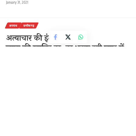
January 31, 2021
अपराध
छत्तीसगढ़
अत्याचार की इंतहा!
न्याय की खातिर दर-दर भटक रही प्यार में
लुटी अबला युवती!
4 Min Read
राजेन्द्र देवांगन
Last updated: October 7, 2020 3:39 pm
पहले प्रेमजाल में फंसा कर युवक ने किया तीन साल दैहिक
शोषण फिर शादी का ढोंग रचाया अब बलपूर्वक अनाचार!
07-अक्टूबर,2020