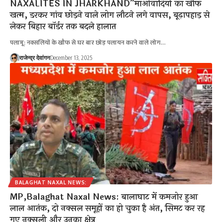
NAXALITES IN JHARKHAND”माओवादियों का खौफ
खत्म, डरकर गांव छोड़ने वाले लोग लौटने लगे वापस, बूढ़ापहाड़ से
लेकर बिहार बॉर्डर तक बदले हालात
पलामू: नक्सलियों के खौफ से घर बार छोड़ पलायन करने वाले लोग…
राजेन्द्र देवांगन
December 13, 2025
BALAGHAT NAXAL NEWS:
MP,Balaghat Naxal News: बालाघाट में कमजोर हुआ
लाल आतंक, दो नक्सल समूहों का हो चुका है अंत, सिमट कर रह
गए नक्सली और उनका क्षेत्र