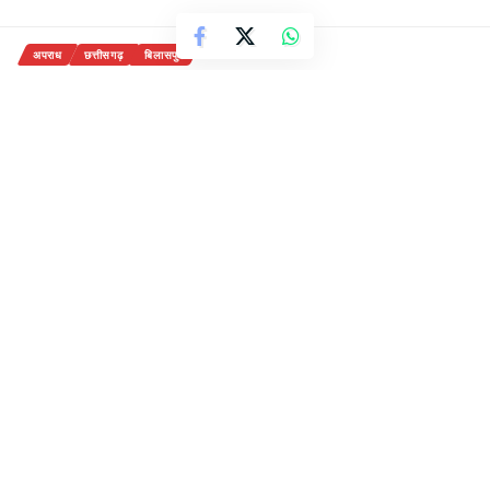
अपराध
छत्तीसगढ़
बिलासपुर
ग्रामीण महिला के बैंक खाते से लाखों की
ठगी
मोबाइल नंबर बदलकर हासिल किया नया
एटीएम फिर खाते से उड़ा लिए लाखों रुपए
5 Min Read
राजेन्द्र देवांगन
Last updated: September 23, 2020 1:50 pm
23-सितंबर,2020
बिलासपुर-{सवितर्क न्यूज़}
साइबर एक्सपर्ट कलीम खान के
नेतृत्व में पिछले दिनों साइबर मितान अभियान चलाया गया