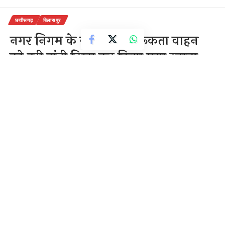
छत्तीसगढ़
बिलासपुर
नगर निगम के कोरोना जागरूकता वाहन
को हरी झंडी दिखा कर किया गया रवाना
1 Min Read
राजेन्द्र देवांगन
Last updated: September 17, 2020 10:58 am
17-सितम्बर,2020
बिलासपुर {सवितर्क न्यूज़}
आज नगर निगम द्वारा बिलासपुर शहर
में कोरोना जागरूकता रथ द्वारा शहर के नागरिकों को कोरोना से
बचाव के लिए और जागरूकता बढ़ाने के लिए एक गाड़ी रवाना
किया और नेहरू चौक,नूतन चौक में काढा लोगो को निशुल्क